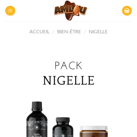
Skip
to
content
ACCUEIL
/
BIEN-ÊTRE
/
NIGELLE